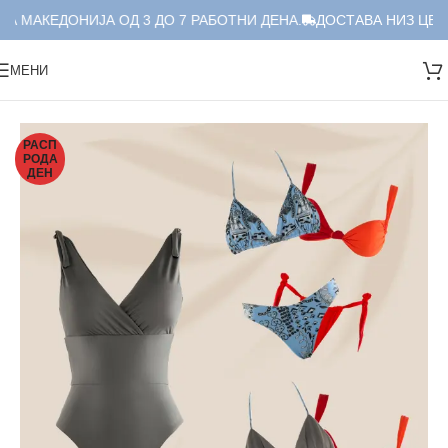
А МАКЕДОНИЈА ОД 3 ДО 7 РАБОТНИ ДЕНА.
ДОСТАВА НИЗ ЦЕЛА
МЕНИ
Дома
/
Костими за капење
/
Дводелни
/
Дводелен сет
РАСП
РОДА
ДЕН