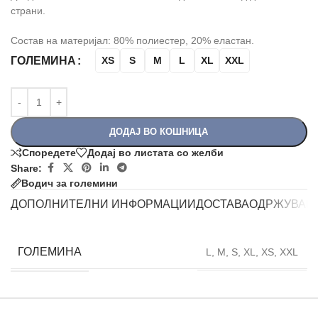
страни.
Состав на материјал: 80% полиестер, 20% еластан.
ГОЛЕМИНА
XS
S
M
L
XL
XXL
ДОДАЈ ВО КОШНИЦА
Споредете
Додај во листата со желби
Share:
Водич за големини
ДОПОЛНИТЕЛНИ ИНФОРМАЦИИ
ДОСТАВА
ОДРЖУВАЊ
ГОЛЕМИНА
L
,
M
,
S
,
XL
,
XS
,
XXL