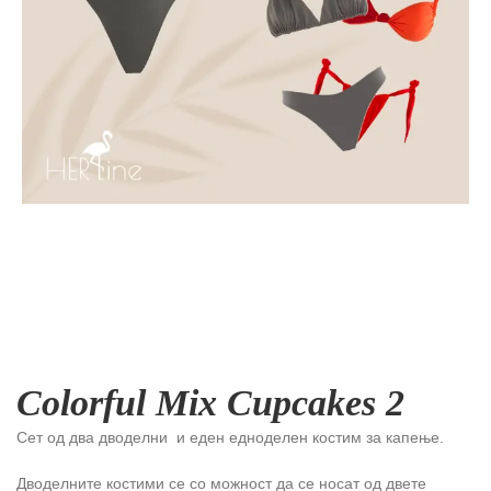
Colorful Mix Cupcakes 2
Сет од два дводелни и еден едноделен костим за капење.
Дводелните костими се со можност да се носат од двете