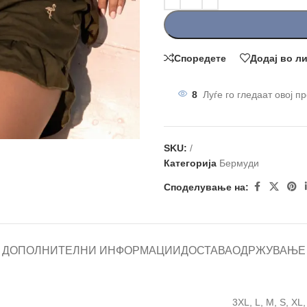
Споредете
Додај во л
8
Луѓе го гледаат овој п
SKU:
/
Категорија
Бермуди
Споделување на:
ДОПОЛНИТЕЛНИ ИНФОРМАЦИИ
ДОСТАВА
ОДРЖУВАЊЕ
3XL
,
L
,
M
,
S
,
XL