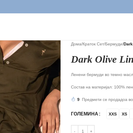
Дома
/
Краток Сет
/
Бермуди
/
Dark
Dark Olive Li
Ленени бермуди во темно масли
Состав на материјал: 100% лен
9
Предмети се продадоа во
ГОЛЕМИНА
XXS
XS