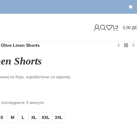
ДОСТА
0,00
Д
 Olive Linen Shorts
nen Shorts
неста боја, изработени со карнер.
.
 последните 3 минути
S
M
L
XL
XXL
3XL