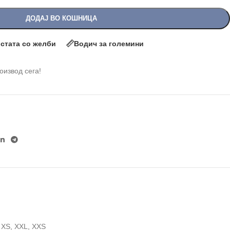
ДОДАЈ ВО КОШНИЦА
истата со желби
Водич за големини
роизвод сега!
,
XS
,
XXL
,
XXS