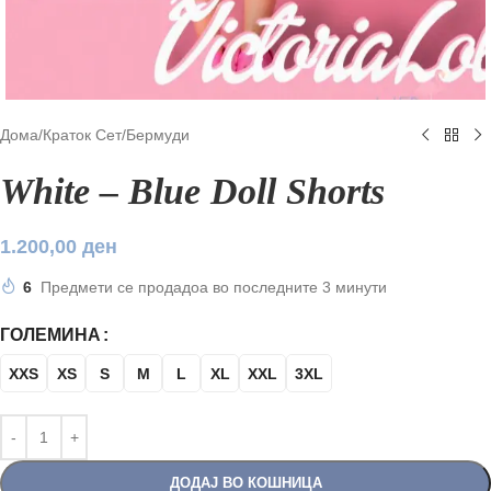
Дома
/
Краток Сет
/
Бермуди
White – Blue Doll Shorts
1.200,00
ден
6
Предмети се продадоа во последните 3 минути
ГОЛЕМИНА
XXS
XS
S
M
L
XL
XXL
3XL
ДОДАЈ ВО КОШНИЦА