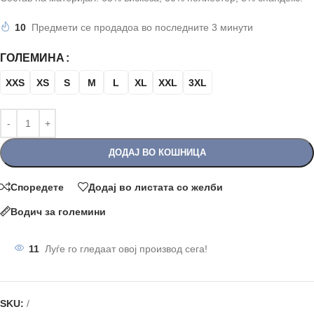
10
Предмети се продадоа во последните 3 минути
ГОЛЕМИНА
XXS
XS
S
M
L
XL
XXL
3XL
ДОДАЈ ВО КОШНИЦА
Споредете
Додај во листата со желби
Водич за големини
11
Луѓе го гледаат овој производ сега!
SKU:
/