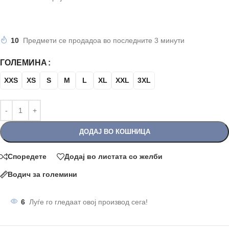
10
Предмети се продадоа во последните 3 минути
ГОЛЕМИНА
XXS
XS
S
M
L
XL
XXL
3XL
ДОДАЈ ВО КОШНИЦА
Споредете
Додај во листата со желби
Водич за големини
6
Луѓе го гледаат овој производ сега!