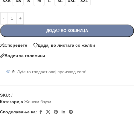
XXS
XS
S
M
L
XL
XXL
3XL
ДОДАЈ ВО КОШНИЦА
Споредете
Додај во листата со желби
Водич за големини
9
Луѓе го гледаат овој производ сега!
SKU:
/
Категорија
Женски блузи
Споделување на: