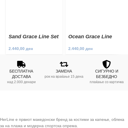
Sand Grace Line Set
Ocean Grace Line
Set
2.440,00
ден
2.440,00
ден
БЕСПЛАТНА
ЗАМЕНА
СИГУРНО И
ДОСТАВА
БЕЗБЕДНО
рок на враќање 15 дена
над 2.000 денари
плаќање со картичка
HerLine е првиот македонски бренд за костими за капење, облека
за на плажа и модерна спортска опрема.