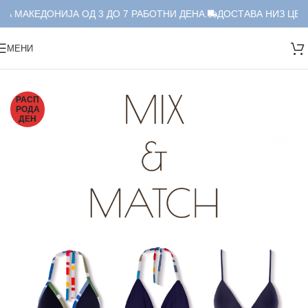
А МАКЕДОНИЈА ОД 3 ДО 7 РАБОТНИ ДЕНА.
ДОСТАВА НИЗ ЦЕЛА
МЕНИ
Дома
/
Костими за капење
/
Дводелни
/
Дводелен сет
РАСП
РОДА
ДЕН