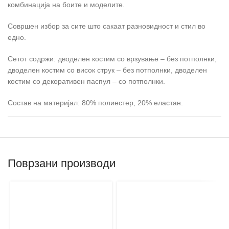
комбинација на боите и моделите.
Совршен избор за сите што сакаат разновидност и стил во
едно.
Сетот содржи: дводелен костим со врзување – без потполнки,
дводелен костим со висок струк – без потполнки, дводелен
костим со декоративен паспул – со потполнки.
Состав на материјал: 80% полиестер, 20% еластан.
Поврзани производи