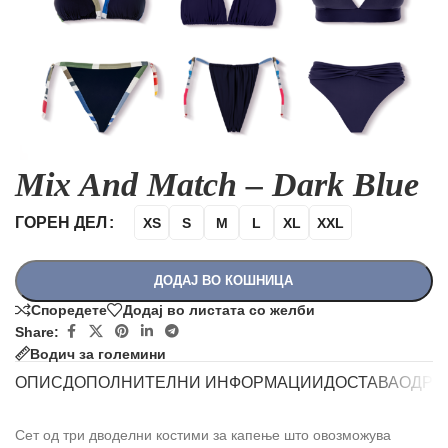
Mix And Match – Dark Blue
ГОРЕН ДЕЛ
XS
S
M
L
XL
XXL
ДОДАЈ ВО КОШНИЦА
Споредете
Додај во листата со желби
Share:
Водич за големини
ОПИС
ДОПОЛНИТЕЛНИ ИНФОРМАЦИИ
ДОСТАВА
ОДРЖ
Сет од три дводелни костими за капење што овозможува