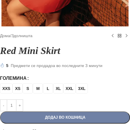
Дома
/
Здолништа
Red Mini Skirt
5
Предмети се продадоа во последните 3 минути
ГОЛЕМИНА
XXS
XS
S
M
L
XL
XXL
3XL
ДОДАЈ ВО КОШНИЦА