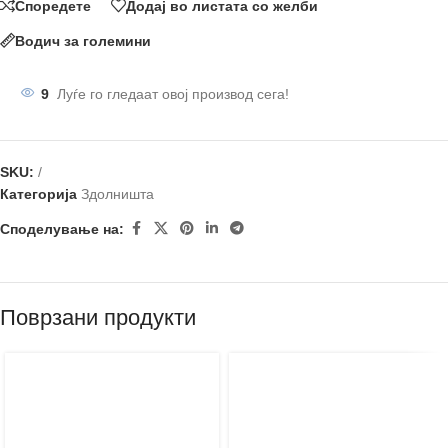
Споредете
Додај во листата со желби
Водич за големини
9
Луѓе го гледаат овој производ сега!
SKU:
/
Категорија
Здолништа
Споделување на:
Поврзани продукти