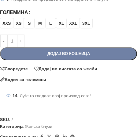
ГОЛЕМИНА
XXS
XS
S
M
L
XL
XXL
3XL
ДОДАЈ ВО КОШНИЦА
Споредете
Додај во листата со желби
Водич за големини
14
Луѓе го гледаат овој производ сега!
SKU:
/
Категорија
Женски блузи
Споделување на: