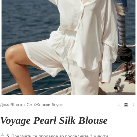
Дома
/
Краток Сет
/
Женски блузи
Voyage Pearl Silk Blouse
5
Предмети се продадоа во последните 3 минути