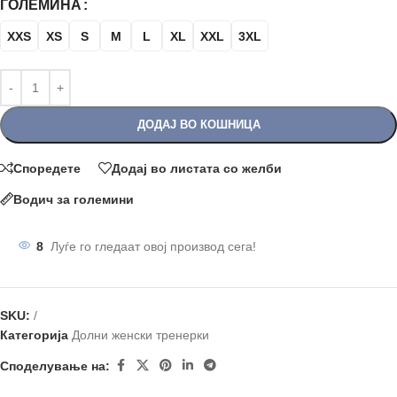
ГОЛЕМИНА
XXS
XS
S
M
L
XL
XXL
3XL
ДОДАЈ ВО КОШНИЦА
Споредете
Додај во листата со желби
Водич за големини
8
Луѓе го гледаат овој производ сега!
SKU:
/
Категорија
Долни женски тренерки
Споделување на: