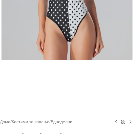
Дома
/
Костими за капење
/
Едноделни