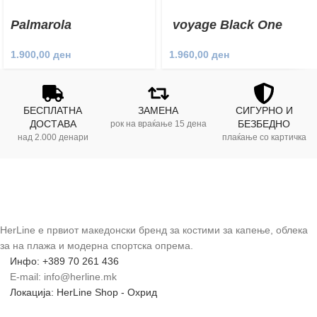
Palmarola
voyage Black One
Piece
1.900,00
ден
1.960,00
ден
БЕСПЛАТНА
ЗАМЕНА
СИГУРНО И
ДОСТАВА
БЕЗБЕДНО
рок на враќање 15 дена
над 2.000 денари
плаќање со картичка
HerLine е првиот македонски бренд за костими за капење, облека
за на плажа и модерна спортска опрема.
Инфо: +389 70 261 436
E-mail: info@herline.mk
Локација: HerLine Shop - Охрид