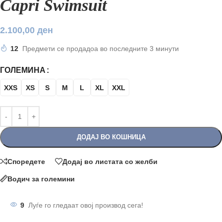
Capri Swimsuit
2.100,00
ден
12
Предмети се продадоа во последните 3 минути
ГОЛЕМИНА
XXS
XS
S
M
L
XL
XXL
ДОДАЈ ВО КОШНИЦА
Споредете
Додај во листата со желби
Водич за големини
9
Луѓе го гледаат овој производ сега!