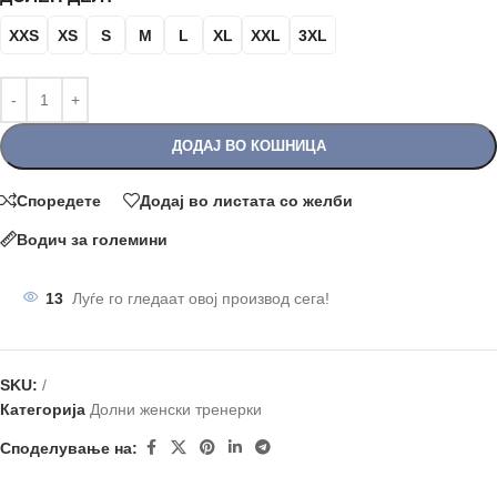
XXS
XS
S
M
L
XL
XXL
3XL
ДОДАЈ ВО КОШНИЦА
Споредете
Додај во листата со желби
Водич за големини
13
Луѓе го гледаат овој производ сега!
SKU:
/
Категорија
Долни женски тренерки
Споделување на: