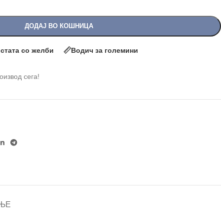
ДОДАЈ ВО КОШНИЦА
истата со желби
Водич за големини
роизвод сега!
ЊЕ