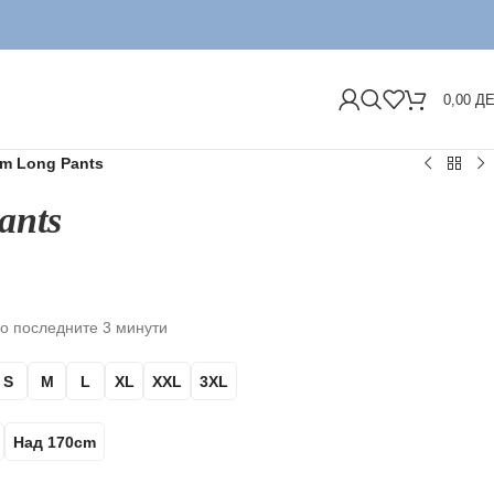
ДОС
0,00
Д
m Long Pants
ants
о последните 3 минути
S
M
L
XL
XXL
3XL
Над 170cm