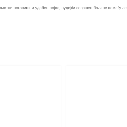
комотни ногавици и удобен појас, нудејќи совршен баланс помеѓу ле