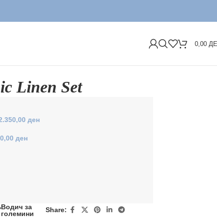
ДОС
0,00
Д
ic Linen Set
2.350,00
ден
00,00
ден
Водич за
Share:
големини