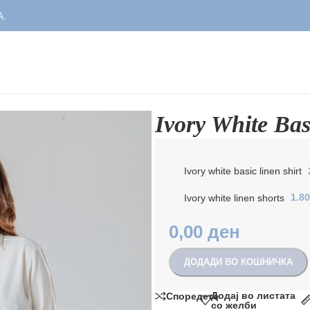
Ivory White Bas
Ivory white basic linen shirt
Ivory white linen shorts
1.8
0,00
ден
ДОДАДИ ВО КОШНИЧКА
Додај во листата
Споредете
со желби