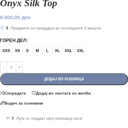
Onyx Silk Top
6.000,00
ден
5
Предмети се продадоа во последните 3 минути
ГОРЕН ДЕЛ
XXS
XS
S
M
L
XL
XXL
3XL
ДОДАЈ ВО КОШНИЦА
Споредете
Додај во листата со желби
Водич за големини
7
Луѓе го гледаат овој производ сега!