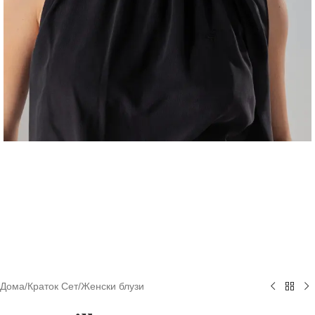
Дома
/
Краток Сет
/
Женски блузи