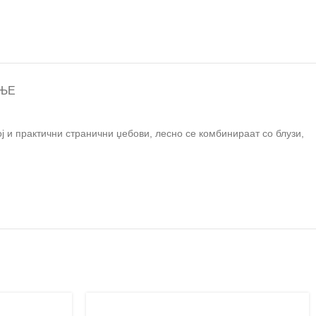
ЊЕ
 и практични странични џебови, лесно се комбинираат со блузи,