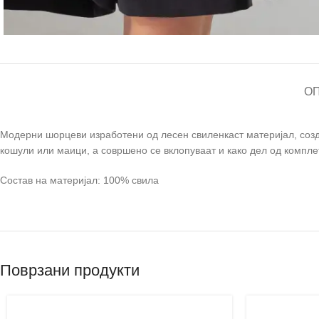
О
Модерни шорцеви изработени од лесен свиленкаст материјал, созда
кошули или маици, а совршено се вклопуваат и како дел од комплет
Состав на материјал: 100% свила
Поврзани продукти