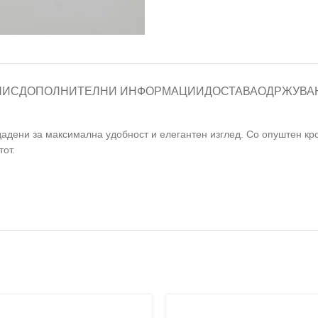
ПИС
ДОПОЛНИТЕЛНИ ИНФОРМАЦИИ
ДОСТАВА
ОДРЖУВА
дени за максимална удобност и елегантен изглед. Со опуштен крој
от.