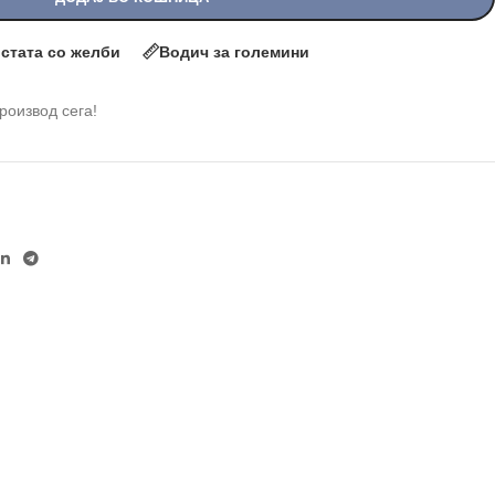
истата со желби
Водич за големини
производ сега!