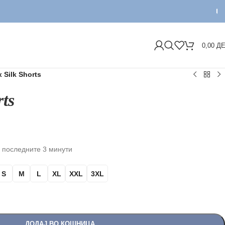
ДОСТ
0,00
Д
 Silk Shorts
ts
 последните 3 минути
S
M
L
XL
XXL
3XL
ДОДАЈ ВО КОШНИЦА