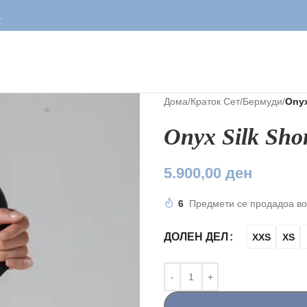
Дома
/
Краток Сет
/
Бермуди
/
Onyx
Onyx Silk Shor
5.900,00
ден
6
Предмети се продадоа во
ДОЛЕН ДЕЛ
XXS
XS