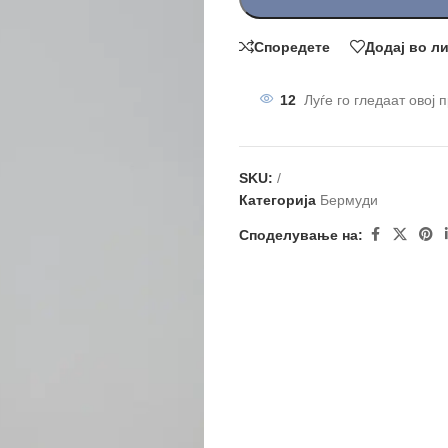
Споредете
Додај во л
12
Луѓе го гледаат овој 
SKU:
/
Категорија
Бермуди
Споделување на: