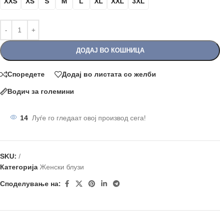
XXS
XS
S
M
L
XL
XXL
3XL
ДОДАЈ ВО КОШНИЦА
Споредете
Додај во листата со желби
Водич за големини
14
Луѓе го гледаат овој производ сега!
SKU:
/
Категорија
Женски блузи
Споделување на: