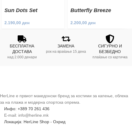
Sun Dots Set
Butterfly Breeze
Beach Robe
2.190,00
ден
2.200,00
ден
БЕСПЛАТНА
ЗАМЕНА
СИГУРНО И
ДОСТАВА
БЕЗБЕДНО
рок на враќање 15 дена
над 2.000 денари
плаќање со картичка
HerLine е првиот македонски бренд за костими за капење, облека
за на плажа и модерна спортска опрема.
Инфо: +389 70 261 436
E-mail: info@herline.mk
Локација: HerLine Shop - Охрид