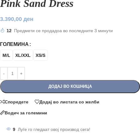
Pink Sand Dress
3.390,00
ден
12
Предмети се продадоа во последните 3 минути
ГОЛЕМИНА
M/L
XL/XXL
XS/S
ДОДАЈ ВО КОШНИЦА
Споредете
Додај во листата со желби
Водич за големини
9
Луѓе го гледаат овој производ сега!