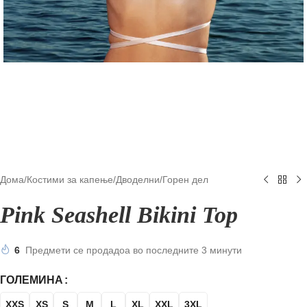
Дома
/
Костими за капење
/
Дводелни
/
Горен дел
Pink Seashell Bikini Top
6
Предмети се продадоа во последните 3 минути
ГОЛЕМИНА
XXS
XS
S
M
L
XL
XXL
3XL