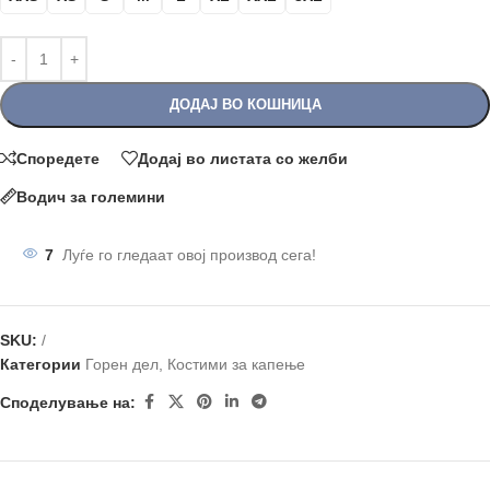
ДОДАЈ ВО КОШНИЦА
Споредете
Додај во листата со желби
Водич за големини
7
Луѓе го гледаат овој производ сега!
SKU:
/
Категории
Горен дел
,
Костими за капење
Споделување на: