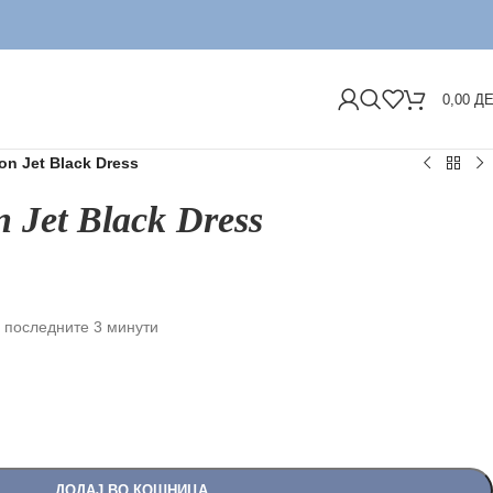
ДОС
0,00
Д
on Jet Black Dress
n Jet Black Dress
 последните 3 минути
ДОДАЈ ВО КОШНИЦА