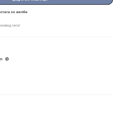
истата со желби
роизвод сега!