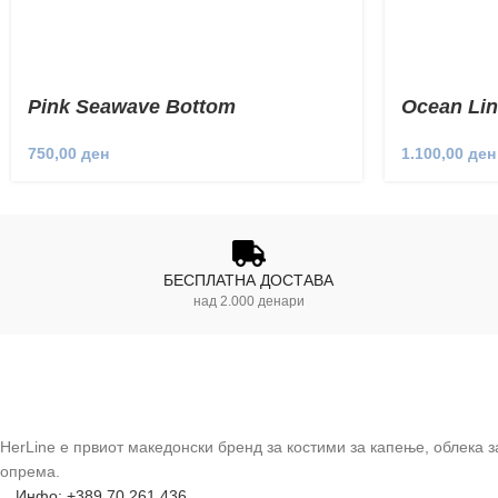
Pink Seawave Bottom
Ocean Lin
750,00
ден
1.100,00
ден
БЕСПЛАТНА ДОСТАВА
над 2.000 денари
HerLine е првиот македонски бренд за костими за капење, облека 
опрема.
Инфо: +389 70 261 436