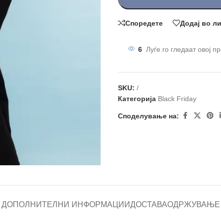
Споредете
Додај во л
6
Луѓе го гледаат овој п
SKU:
/
Категорија
Black Friday
Споделување на:
ДОПОЛНИТЕЛНИ ИНФОРМАЦИИ
ДОСТАВА
ОДРЖУВАЊЕ