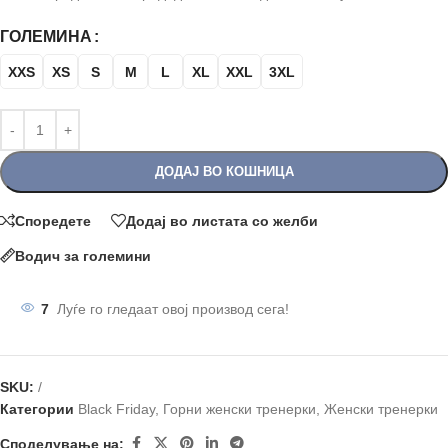
ГОЛЕМИНА
XXS
XS
S
M
L
XL
XXL
3XL
ДОДАЈ ВО КОШНИЦА
Споредете
Додај во листата со желби
Водич за големини
7
Луѓе го гледаат овој производ сега!
SKU:
/
Категории
Black Friday
,
Горни женски тренерки
,
Женски тренерки
Споделување на: