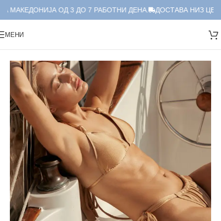
А МАКЕДОНИЈА ОД 3 ДО 7 РАБОТНИ ДЕНА.
ДОСТАВА НИЗ ЦЕЛА
МЕНИ
Дома
/
Костими за капење
/
Дводелни
/
Дводелен сет