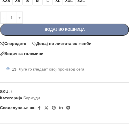
XXS
XS
S
M
L
XL
XXL
3XL
ДОДАЈ ВО КОШНИЦА
Споредете
Додај во листата со желби
Водич за големини
13
Луѓе го гледаат овој производ сега!
SKU:
/
Категорија
Бермуди
Споделување на: